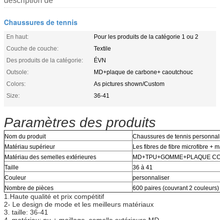
description de
Chaussures de tennis
En haut:
Pour les produits de la catégorie 1 ou 2
Couche de couche:
Textile
Des produits de la catégorie:
ÉVN
Outsole:
MD+plaque de carbone+ caoutchouc
Colors:
As pictures shown/Custom
Size:
36-41
Paramètres des produits
Nom du produit
Chaussures de tennis personnal
Matériau supérieur
Les fibres de fibre microfibre + m
Matériau des semelles extérieures
MD+TPU+GOMME+PLAQUE C
Taille
36 à 41
Couleur
personnaliser
Nombre de pièces
600 paires (couvrant 2 couleurs)
1.Haute qualité et prix compétitif
2- Le design de mode et les meilleurs matériaux
3. taille: 36-41
4. matériau: pu + maillage, semelle extérieure MD