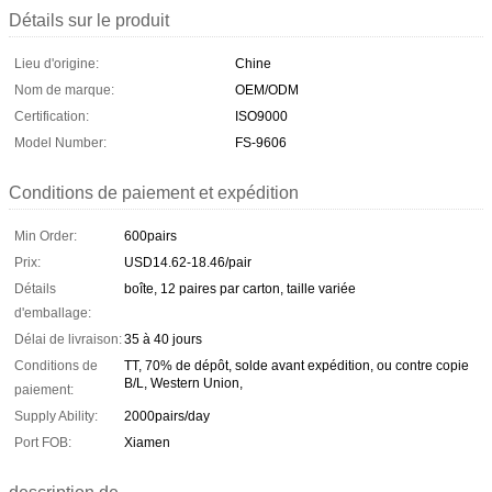
Détails sur le produit
Lieu d'origine:
Chine
Nom de marque:
OEM/ODM
Certification:
ISO9000
Model Number:
FS-9606
Conditions de paiement et expédition
Min Order:
600pairs
Prix:
USD14.62-18.46/pair
Détails
boîte, 12 paires par carton, taille variée
d'emballage:
Délai de livraison:
35 à 40 jours
Conditions de
TT, 70% de dépôt, solde avant expédition, ou contre copie
B/L, Western Union,
paiement:
Supply Ability:
2000pairs/day
Port FOB:
Xiamen