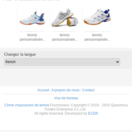
Chaussures de
Chaussures de
Chaussures de
Chaussu
tennis
tennis
tennis
tenn
personnalisées
personnalisées
personnalisées
personna
Chaussures de
Chaussures de
Chaussures de
chaussu
badminton avec
badminton avec
badminton avec
badminto
anti-dérrapage
caractéristique
caractéristique
anti-dér
Changez la langue
rotatif
antidérapant
antidérapant
Design de mode
Design de mode
en grande taille
en grande taille
46 47 Portage en
46 47 Portage en
plein air
plein air
Accueil
|
A propos de nous
|
Contact
Vue de bureau
Chine chaussures de tennis
Fournisseur. Copyright © 2016 - 2025 Quanzhou
Fasten Enterprise Co.,Ltd..
All rights reserved. Developed by
ECER