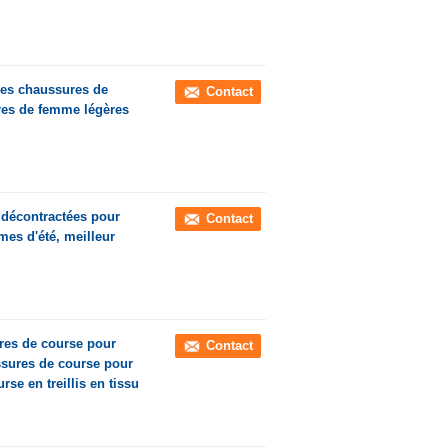
mes chaussures de
Contact
res de femme légères
décontractées pour
Contact
es d'été, meilleur
res de course pour
Contact
sures de course pour
se en treillis en tissu