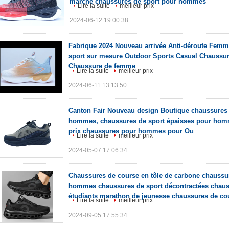
marche chaussures de sport pour hommes
Lire la suite
meilleur prix
2024-06-12 19:00:38
Fabrique 2024 Nouveau arrivée Anti-déroute Fem
sport sur mesure Outdoor Sports Casual Chaussu
Chaussure de femme
Lire la suite
meilleur prix
2024-06-11 13:13:50
Canton Fair Nouveau design Boutique chaussures 
hommes, chaussures de sport épaisses pour homm
prix chaussures pour hommes pour Ou
Lire la suite
meilleur prix
2024-05-07 17:06:34
Chaussures de course en tôle de carbone chaussu
hommes chaussures de sport décontractées chaus
étudiants marathon de jeunesse chaussures de cour
Lire la suite
meilleur prix
2024-09-05 17:55:34