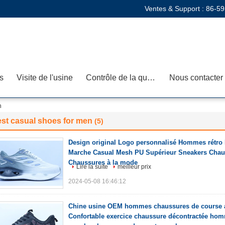
Ventes & Support :
86-59
s
Visite de l'usine
Contrôle de la qualité
Nous contacter
n
st casual shoes for men
(5)
Design original Logo personnalisé Hommes rétro 
Marche Casual Mesh PU Supérieur Sneakers Cha
Chaussures à la mode
Lire la suite
meilleur prix
2024-05-08 16:46:12
Chine usine OEM hommes chaussures de course a
Confortable exercice chaussure décontractée homm