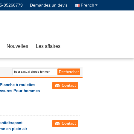
5-85268779
Demandez un devis
French
Nouvelles
Les affaires
Planche à roulettes
Contact
ussures Pour hommes
ntidérapant
Contact
e en plein air