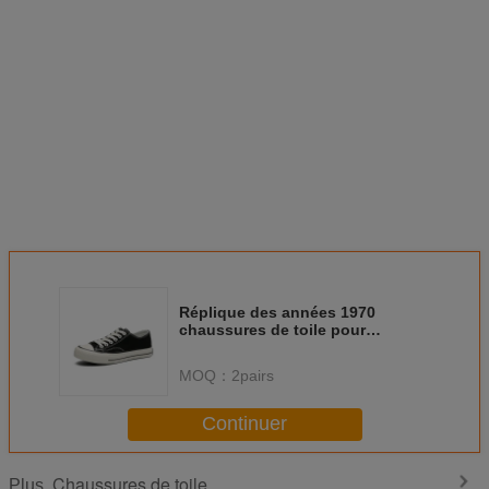
Réplique des années 1970
chaussures de toile pour
hommes Ulzzang chaussures de
couple bas-top style coréen
MOQ：
2pairs
tendance à la mode adolescents
respirants porter
Continuer
Chaussures de toile
Plus