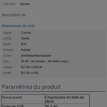
FOB Port:
Xiamen
description de
Chaussures de toile
Upper:
Canvas
Lining:
Textile
Insole:
EVA
Outsole:
Rubber
Colors:
pink/beige/black/purple
Size:
35-40（for female）,39-44(for male）
Length:
EU 36==230CM
length:
EU 39 ==245
Paramètres du produit
Chaussures en toile en
Nom du produit
stock
Taille de l'UE
35 à 40