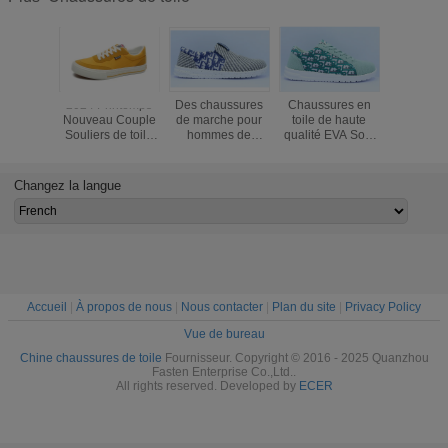
2024 Printemps
Des chaussures
Chaussures en
Été 2
Nouveau Couple
de marche pour
toile de haute
Nouve
Souliers de toile
hommes de
qualité EVA Solé
chaussu
respirante
Jinjiang pour le
confortable
toile bla
Chaussures
port quotidien
Chaussures de
lactée res
d'homme toutes
chaussure de
chauss
Changez la langue
matches
chaussure pour
d'hom
Chaussures
l'été
chauss
blanches à la
blanches 
mode Chaussures
matc
décontractées
chauss
Chaussures
décontract
d'homme
mode cha
d'hom
Accueil
|
À propos de nous
|
Nous contacter
|
Plan du site
|
Privacy Policy
Vue de bureau
Chine chaussures de toile
Fournisseur. Copyright © 2016 - 2025 Quanzhou
Fasten Enterprise Co.,Ltd..
All rights reserved. Developed by
ECER