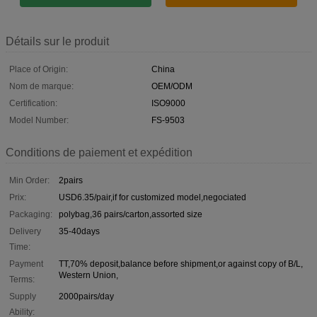
Détails sur le produit
Place of Origin:
China
Nom de marque:
OEM/ODM
Certification:
ISO9000
Model Number:
FS-9503
Conditions de paiement et expédition
Min Order:
2pairs
Prix:
USD6.35/pair,if for customized model,negociated
Packaging:
polybag,36 pairs/carton,assorted size
Delivery
35-40days
Time:
Payment
TT,70% deposit,balance before shipment,or against copy of B/L,
Western Union,
Terms:
Supply
2000pairs/day
Ability: